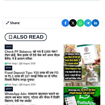
🔗 Share:
ALSO READ
NEWS
Check PF Balance: खो गया है UAN नंबर?
टेंशन छोड़ें, बिना इसके भी ऐसे चेक करें अपना पीएफ
बैलेंस; ये है आसान तरीका
Pinki Negi
|
8 August 2026
बिजनेस
Fixed Deposit Tips: ₹10 लाख की एक FD
या ₹1-1 लाख की 10? समझें निवेश का वो गणित
जिससे मिलेगा तगड़ा मुनाफा
Pinki Negi
|
8 August 2026
यूटिलिटी
WhatsApp Ads: सावधान! व्हाट्सएप चलाने का
अंदाज अब बदल जाएगा, स्टेटस और चैनल में दिखेंगे
विज्ञापन; देखें नया अपडेट