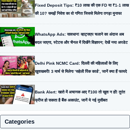
Fixed Deposit Tips: ₹10 लाख की एक FD या ₹1-1 लाख
की 10? समझें निवेश का वो गणित जिससे मिलेगा तगड़ा मुनाफा
WhatsApp Ads: सावधान! व्हाट्सएप चलाने का अंदाज अब
बदल जाएगा, स्टेटस और चैनल में दिखेंगे विज्ञापन; देखें नया अपडेट
Delhi Pink NCMC Card: दिल्ली की महिलाओं के लिए
खुशखबरी! 3 मार्च से मिलेगा ‘सहेली पिंक कार्ड’, जानें क्या हैं फायदे
Bank Alert: खाते में अचानक आए ₹100 तो खुश न हों! तुरंत
फ्रीज हो सकता है बैंक अकाउंट, जानें ये नई मुसीबत
Categories