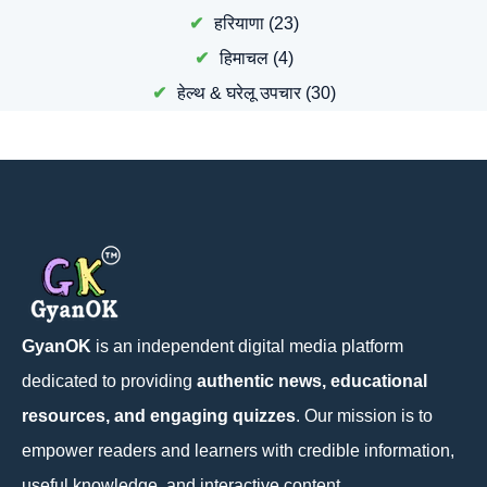
हरियाणा
(23)
हिमाचल
(4)
हेल्थ & घरेलू उपचार
(30)
GyanOK
is an independent digital media platform
dedicated to providing
authentic news, educational
resources, and engaging quizzes
. Our mission is to
empower readers and learners with credible information,
useful knowledge, and interactive content.