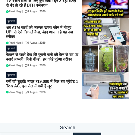
TV देखने वालों के लिए बुरी खबर! इन 2 बड़ी वजहों
से बंद हो रहे हैं DTH कनेक्शन
Pinki Negi
|
9 August 2026
यूटिलिटी
अब ATM कार्ड की जरूरत खत्म! फोन में मौजूद
UPI से ऐसे निकालें कैश, बेहद आसान है यह नया
तरीका
Pinki Negi
|
9 August 2026
यूटिलिटी
फेकने से पहले देख लें! पुरानी पानी की केन से घर पर
बनाएं लग्जरी ‘मिनी पॉन्ड’, हर कोई पूछेगा तरीका
Pinki Negi
|
9 August 2026
यूटिलिटी
गर्मी की छुट्टी! मात्र ₹19,000 में मिल रहा ब्रैंडेड 1
Ton AC, इस सेल में मची है लूट
Pinki Negi
|
9 August 2026
Search