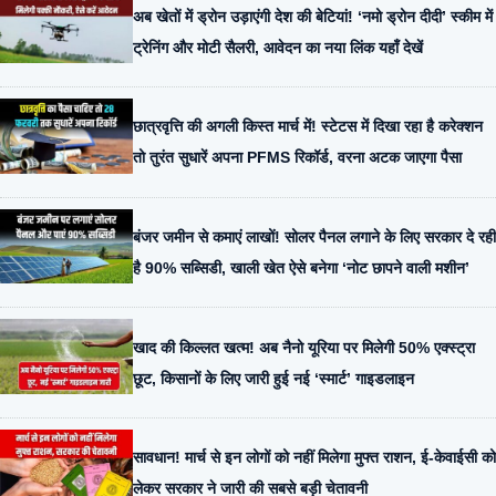
अब खेतों में ड्रोन उड़ाएंगी देश की बेटियां! ‘नमो ड्रोन दीदी’ स्कीम में
ट्रेनिंग और मोटी सैलरी, आवेदन का नया लिंक यहाँ देखें
छात्रवृत्ति की अगली किस्त मार्च में! स्टेटस में दिखा रहा है करेक्शन
तो तुरंत सुधारें अपना PFMS रिकॉर्ड, वरना अटक जाएगा पैसा
बंजर जमीन से कमाएं लाखों! सोलर पैनल लगाने के लिए सरकार दे रही
है 90% सब्सिडी, खाली खेत ऐसे बनेगा ‘नोट छापने वाली मशीन’
खाद की किल्लत खत्म! अब नैनो यूरिया पर मिलेगी 50% एक्स्ट्रा
छूट, किसानों के लिए जारी हुई नई ‘स्मार्ट’ गाइडलाइन
सावधान! मार्च से इन लोगों को नहीं मिलेगा मुफ्त राशन, ई-केवाईसी को
लेकर सरकार ने जारी की सबसे बड़ी चेतावनी