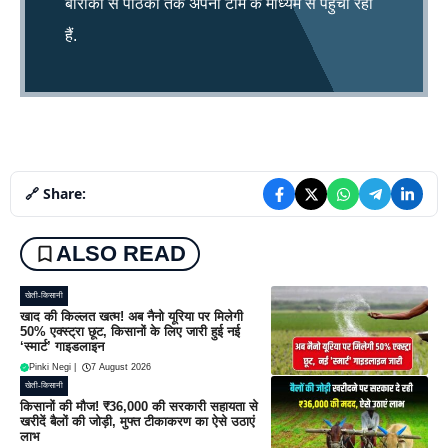
बारीकी से पाठकों तक अपनी टीम के माध्यम से पहुंचा रही
हैं.
🔗 Share:
ALSO READ
खेती-किसानी
खाद की किल्लत खत्म! अब नैनो यूरिया पर मिलेगी
50% एक्स्ट्रा छूट, किसानों के लिए जारी हुई नई
‘स्मार्ट’ गाइडलाइन
Pinki Negi
|
7 August 2026
खेती-किसानी
किसानों की मौज! ₹36,000 की सरकारी सहायता से
खरीदें बैलों की जोड़ी, मुफ्त टीकाकरण का ऐसे उठाएं
लाभ