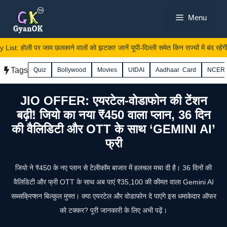
Skip
Menu
to
content
t: होली पर जाम छलकाने वालों को झटका! जानें यूपी-दिल्ली समेत किन राज्यों में बंद रहेंगी श
Tags
Quiz
Bollywood
Movies
UIDAI
Aadhaar Card
NCER
JIO OFFER: एयरटेल-वोडाफोन की टेंशन
बढ़ी! जियो का नया ₹450 वाला प्लान, 36 दिन
की वैलिडिटी और OTT के साथ ‘GEMINI AI’
फ्री
जियो ने ₹450 के नए प्लान से टेलीकॉम बाजार में हलचल मचा दी है। 36 दिनों की
वैलिडिटी और फ्री OTT के साथ अब पाएं ₹35,100 की कीमत वाला Gemini AI
सब्सक्रिप्शन बिल्कुल मुफ्त। क्या एयरटेल और वोडाफोन दे पाएंगे इस धमाकेदार ऑफर
को टक्कर? पूरी जानकारी के लिए अभी पढ़ें।