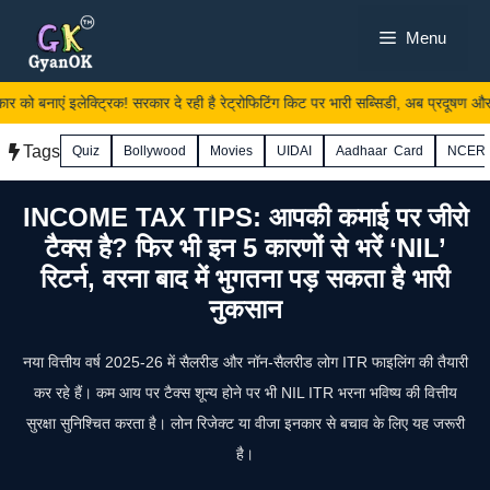
Skip
Menu
to
content
र को बनाएं इलेक्ट्रिक! सरकार दे रही है रेट्रोफिटिंग किट पर भारी सब्सिडी, अब प्रदूषण और महं
Tags
Quiz
Bollywood
Movies
UIDAI
Aadhaar Card
NCER
INCOME TAX TIPS: आपकी कमाई पर जीरो
टैक्स है? फिर भी इन 5 कारणों से भरें ‘NIL’
रिटर्न, वरना बाद में भुगतना पड़ सकता है भारी
नुकसान
नया वित्तीय वर्ष 2025-26 में सैलरीड और नॉन-सैलरीड लोग ITR फाइलिंग की तैयारी
कर रहे हैं। कम आय पर टैक्स शून्य होने पर भी NIL ITR भरना भविष्य की वित्तीय
सुरक्षा सुनिश्चित करता है। लोन रिजेक्ट या वीजा इनकार से बचाव के लिए यह जरूरी
है।