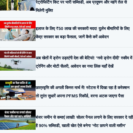
रेट्रोफिटिंग किट पर भारी सब्सिडी, अब प्रदूषण और महंगे तेल से
मिलेगी मुक्ति
इलाज के लिए ₹50 लाख की सरकारी मदद! दुर्लभ बीमारियों के लिए
केंद्र सरकार का बड़ा फैसला, जानें कैसे करें आवेदन
अब खेतों में ड्रोन उड़ाएंगी देश की बेटियां! ‘नमो ड्रोन दीदी’ स्कीम में
ट्रेनिंग और मोटी सैलरी, आवेदन का नया लिंक यहाँ देखें
छात्रवृत्ति की अगली किस्त मार्च में! स्टेटस में दिखा रहा है करेक्शन
तो तुरंत सुधारें अपना PFMS रिकॉर्ड, वरना अटक जाएगा पैसा
बंजर जमीन से कमाएं लाखों! सोलर पैनल लगाने के लिए सरकार दे रही
है 90% सब्सिडी, खाली खेत ऐसे बनेगा ‘नोट छापने वाली मशीन’