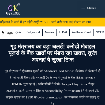
Skip
Menu
to
content
लाओं के खाते में हर महीने आएंगे ₹1500, जानें कैसे उठाएं नई योजना का लाभ
Tags
Quiz
Bollywood
Movies
UIDAI
Aadhaar Card
NCER
गृह मंत्रालय का बड़ा अलर्ट! करोड़ों मोबाइल
यूजर्स के बैंक खातों पर मंडरा रहा खतरा, तुरंत
अपनाएं ये सुरक्षा टिप्स
गृह मंत्रालय ने एंड्रॉयड यूजर्स को “Android God Mode” मैलवेयर से चेतावनी दी
है, जो फर्जी बैंकिंग और सरकारी ऐप के रूप में यूजर्स के बैंक डिटेल, पासवर्ड व
UPI‑PIN चुरा रहा है। अधिकारियों ने सिर्फ Google Play Store से ऐप
डाउनलोड करने, अनजान लिंक व Accessibility Permission देने से बचने और
साइबर फ्रॉड पर 1930 या cybercrime.gov.in पर शिकायत करने की सलाह दी
है।