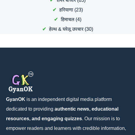
शेयर बाजार
(63)
हरियाणा
(23)
हिमाचल
(4)
हेल्थ & घरेलू उपचार
(30)
GyanOK
is an independent digital media platform
dedicated to providing
authentic news, educational
resources, and engaging quizzes
. Our mission is to
empower readers and learners with credible information,