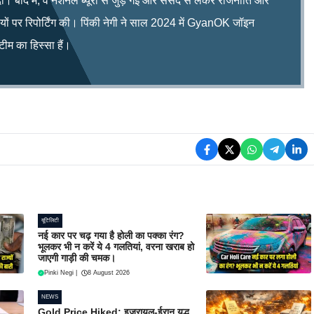
ी। बाद में, वे नेशनल ब्यूरो से जुड़ गईं और संसद से लेकर राजनीति और
िषयों पर रिपोर्टिंग की। पिंकी नेगी ने साल 2024 में GyanOK जॉइन
म का हिस्सा हैं।
यूटिलिटी
नई कार पर चढ़ गया है होली का पक्का रंग?
भूलकर भी न करें ये 4 गलतियां, वरना खराब हो
जाएगी गाड़ी की चमक।
Pinki Negi
|
8 August 2026
NEWS
Gold Price Hiked: इजरायल-ईरान युद्ध