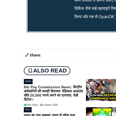
अमर उजाला में अपनी सेवाएं द
डिफेंस जैसे कई महत्वपूर्ण व
किया और तब से GyanOK टी
🔗 Share:
ALSO READ
NEWS
8th Pay Commission News: केंद्रीय
कर्मचारियों की चमकी किस्मत! मेडिकल अलाउंस
सीधे 20,000 रुपये करने का प्रस्ताव, देखें
डिटेल।
Pinki Negi
|
8 August 2026
गैजेट्स
एप्पल का नया धमाका! भारत में लॉन्च हुआ