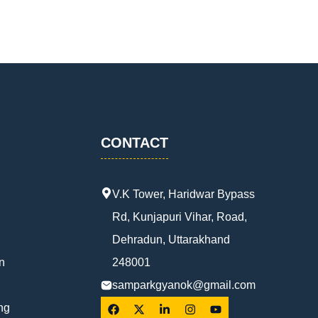
CONTACT
V.K Tower, Haridwar Bypass
Rd, Kunjapuri Vihar, Road,
Dehradun, Uttarakhand
n
248001
samparkgyanok@gmail.com
ng