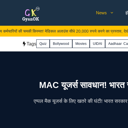
Skip
News
इ
to
content
की चमकी किस्मत! मेडिकल अलाउंस सीधे 20,000 रुपये करने का प्रस्ताव, देखें डिटेल।
Tags
Quiz
Bollywood
Movies
UIDAI
Aadhaar Ca
MAC यूजर्स सावधान! भारत सरक
एप्पल मैक यूजर्स के लिए खतरे की घंटी! भारत सरकार