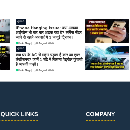
यूटिलिटी
iPhone Hanging Issue: क्या आपका
आईफोन भी बार-बार अटक रहा है? सर्विस सेंटर
जाने से पहले अपनाएं ये 3 जादुई ट्रिक्स।
Pinki Negi
|
8 August 2026
यूटिलिटी
क्या घर के AC से महंगा पड़ता है कार का एयर
कंडीशनर? जानें 1 घंटे में कितना पेट्रोल फूंकती
है आपकी गाड़ी।
Pinki Negi
|
8 August 2026
QUICK LINKS
COMPANY