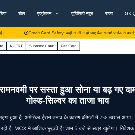
ंडिया
खेल
एजुकेशन
यूटिलिटी न्यूज
राज्य
GK Q
Credit Card Safety: कहीं खाली न हो जाए बैंक खाता! फ्रॉड से बचने के लिए क्रेडिट 
rd
NCERT
Supreme Court
Pan Card
 पर सस्ता हुआ सोना या बढ़ गए दाम? द
गोल्ड-सिल्वर का ताजा भाव
 महंगा हुआ है. अमेरिका-ईरान तनाव के कारण कीमतों में 7% उछाल आया। द
ी है. MCX में आंशिक छुट्टी है; शाम 5 बजे से सत्र खुलेगा। निवेशक 