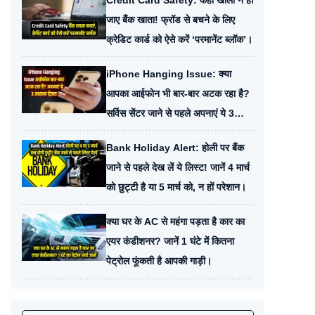
Credit Card Safety: कहीं खाली न हो
जाए बैंक खाता! फ्रॉड से बचने के लिए
क्रेडिट कार्ड को ऐसे करें ‘परमानेंट ब्लॉक’।
iPhone Hanging Issue: क्या
आपका आईफोन भी बार-बार अटक रहा है?
सर्विस सेंटर जाने से पहले अपनाएं ये 3
जादुई ट्रिक्स।
Bank Holiday Alert: होली पर बैंक
जाने से पहले देख लें ये लिस्ट! जानें 4 मार्च
को छुट्टी है या 5 मार्च को, न हों परेशान।
क्या घर के AC से महंगा पड़ता है कार का
एयर कंडीशनर? जानें 1 घंटे में कितना
पेट्रोल फूंकती है आपकी गाड़ी।