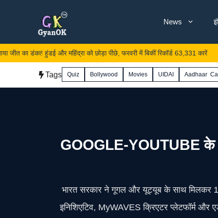
Skip
News
इ
to
content
! हुंडई और महिंद्रा को छोड़ा पीछे, फरवरी में बिकीं रिकॉर्ड 63,331 कारें
Tags
Quiz
Bollywood
Movies
UIDAI
Aadhaar Ca
GOOGLE-YOUTUBE के साथ AI
भारत सरकार ने गूगल और यूट्यूब के साथ मिलकर 15
इनिशिएटिव, MyWAVES क्रिएटर प्लेटफॉर्म और एडवां