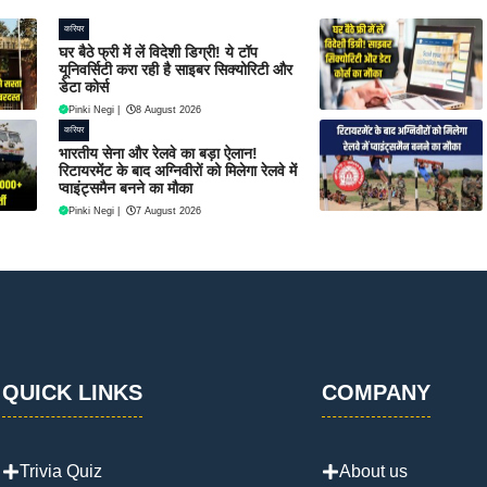
करियर
घर बैठे फ्री में लें विदेशी डिग्री! ये टॉप
यूनिवर्सिटी करा रही है साइबर सिक्योरिटी और
डेटा कोर्स
Pinki Negi
|
8 August 2026
करियर
भारतीय सेना और रेलवे का बड़ा ऐलान!
रिटायरमेंट के बाद अग्निवीरों को मिलेगा रेलवे में
प्वाइंट्समैन बनने का मौका
Pinki Negi
|
7 August 2026
QUICK LINKS
COMPANY
Trivia Quiz
About us