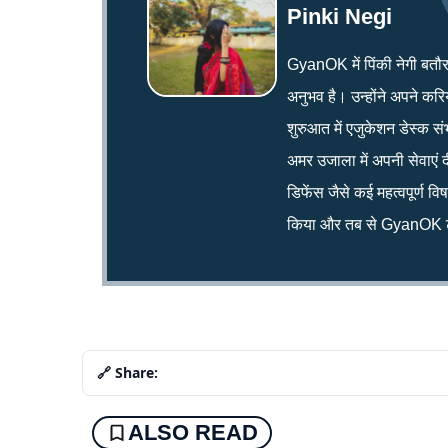
Pinki Negi
GyanOK में पिंकी नेगी बतौर न्य
अनुभव है। उन्होंने अपने क
शुरुआत में एजुकेशन डेस्क सं
अमर उजाला में अपनी सेवाएं द
डिफेंस जैसे कई महत्वपूर्ण व
किया और तब से GyanOK टी
🔗 Share:
ALSO READ