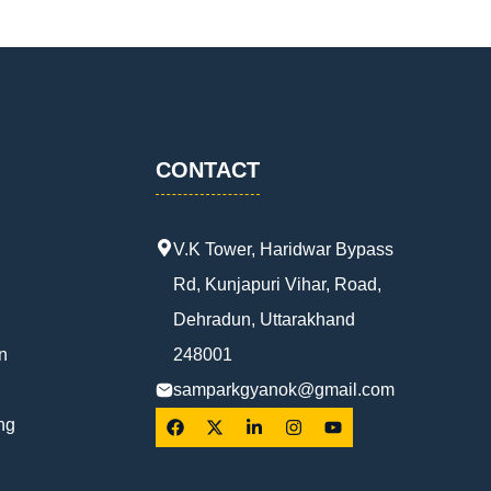
CONTACT
V.K Tower, Haridwar Bypass
Rd, Kunjapuri Vihar, Road,
Dehradun, Uttarakhand
n
248001
samparkgyanok@gmail.com
ng