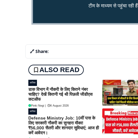
टीम के माध्यम से पहुंचा रही हैं
🔗 Share:
ALSO READ
करियर
डाक विभाग में नौकरी के लिए कितने नंबर
चाहिए? देखें कितनी गई थी पिछली जीडीएस
कटऑफ
Pinki Negi
|
6 August 2026
करियर
Defense Ministry Job: 10वीं पास के
लिए सरकारी नौकरी का सुनहरा मौका!
₹56,000 सैलरी और शानदार सुविधाएं; आज ही
करें आवेदन।