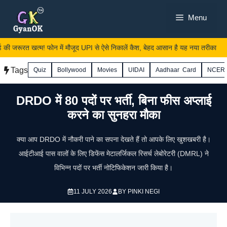
Skip
Menu
to
content
 जरूरत खत्म! फोन में मौजूद UPI से ऐसे निकालें कैश, बेहद आसान है यह नया तरीका
Tags
Quiz
Bollywood
Movies
UIDAI
Aadhaar Card
NCER
DRDO में 80 पदों पर भर्ती, बिना फीस अप्लाई
करने का सुनहरा मौका
क्या आप DRDO में नौकरी पाने का सपना देखते हैं तो आपके लिए खुशखबरी है।
आईटीआई पास वालों के लिए डिफेंस मेटालर्जिकल रिसर्च लेबोरेटरी (DMRL) ने
विभिन्न पदों पर भर्ती नोटिफिकेशन जारी किया है।
11 JULY 2026
BY
PINKI NEGI