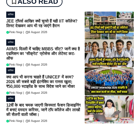
ALSO READ
करियर
JEE टॉपर्स आखिर क्यों चुनते हैं यही IIT कॉलेज?
लिस्ट देखकर आप भी रह जाएंगे हैरान
Pinki Negi
|
9 August 2026
करियर
AIIMS दिल्ली में चाहिए MBBS सीट? जानें क्या है
एडमिशन का ‘सीक्रेट’ प्रोसेस और लेटेस्ट कट-
ऑफ
Pinki Negi
|
9 August 2026
करियर
क्या आप भी करना चाहते हैं UNICEF में काम?
2026 की सबसे बड़ी इंटर्नशिप का रास्ता खुला;
₹50,000 स्टाइपेंड के साथ विदेश जाने का मौका
Pinki Negi
|
9 August 2026
करियर
12वीं के बाद चमक जाएगी किस्मत! फैशन डिजाइनिंग
में बनाएं दमदार करियर, जानें टॉप कॉलेज और लाखों
की सैलरी वाली जॉब्स।
Pinki Negi
|
9 August 2026