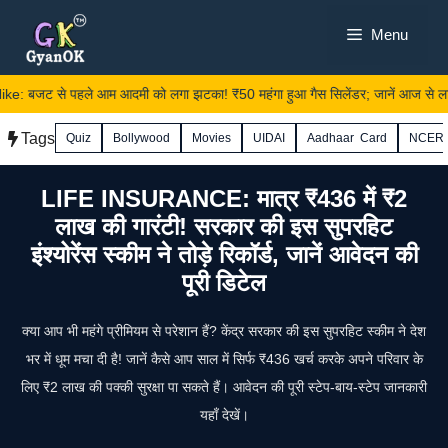
Skip
Menu
to
content
 बजट से पहले आम आदमी को लगा झटका! ₹50 महंगा हुआ गैस सिलेंडर; जानें आज से लागू ह
Tags
Quiz
Bollywood
Movies
UIDAI
Aadhaar Card
NCER
LIFE INSURANCE: मात्र ₹436 में ₹2
लाख की गारंटी! सरकार की इस सुपरहिट
इंश्योरेंस स्कीम ने तोड़े रिकॉर्ड, जानें आवेदन की
पूरी डिटेल
क्या आप भी महंगे प्रीमियम से परेशान हैं? केंद्र सरकार की इस सुपरहिट स्कीम ने देश
भर में धूम मचा दी है! जानें कैसे आप साल में सिर्फ ₹436 खर्च करके अपने परिवार के
लिए ₹2 लाख की पक्की सुरक्षा पा सकते हैं। आवेदन की पूरी स्टेप-बाय-स्टेप जानकारी
यहाँ देखें।