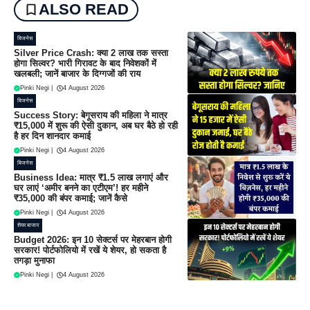
ALSO READ
बिजनेस
Silver Price Crash: क्या 2 लाख तक सस्ता
होगा सिल्वर? भारी गिरावट के बाद निवेशकों में
खलबली; जानें बाजार के दिग्गजों की राय
Pinki Negi
|
4 August 2026
बिजनेस
Success Story: बेगूसराय की महिला ने मात्र
₹15,000 में शुरू की ऐसी दुकान, अब घर बैठे हो रही
है हर दिन शानदार कमाई
Pinki Negi
|
4 August 2026
बिजनेस
Business Idea: मात्र ₹1.5 लाख लगाएं और
घर लाएं ‘अमीर बनने का एटीएम’! हर महीने
₹35,000 की बंपर कमाई; जानें कैसे
Pinki Negi
|
4 August 2026
शेयर बाजार
Budget 2026: इन 10 सेक्टर्स पर मेहरबान होगी
सरकार! पोर्टफोलियो में रखें ये शेयर, हो सकता है
तगड़ा मुनाफा
Pinki Negi
|
4 August 2026