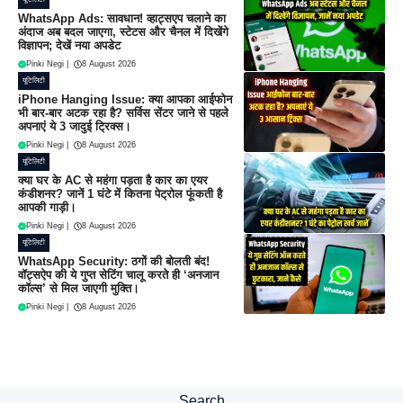
WhatsApp Ads: सावधान! व्हाट्सएप चलाने का
अंदाज अब बदल जाएगा, स्टेटस और चैनल में दिखेंगे
विज्ञापन; देखें नया अपडेट
Pinki Negi
|
8 August 2026
यूटिलिटी
iPhone Hanging Issue: क्या आपका आईफोन
भी बार-बार अटक रहा है? सर्विस सेंटर जाने से पहले
अपनाएं ये 3 जादुई ट्रिक्स।
Pinki Negi
|
8 August 2026
यूटिलिटी
क्या घर के AC से महंगा पड़ता है कार का एयर
कंडीशनर? जानें 1 घंटे में कितना पेट्रोल फूंकती है
आपकी गाड़ी।
Pinki Negi
|
8 August 2026
यूटिलिटी
WhatsApp Security: ठगों की बोलती बंद!
वॉट्सऐप की ये गुप्त सेटिंग चालू करते ही ‘अनजान
कॉल्स’ से मिल जाएगी मुक्ति।
Pinki Negi
|
8 August 2026
Search