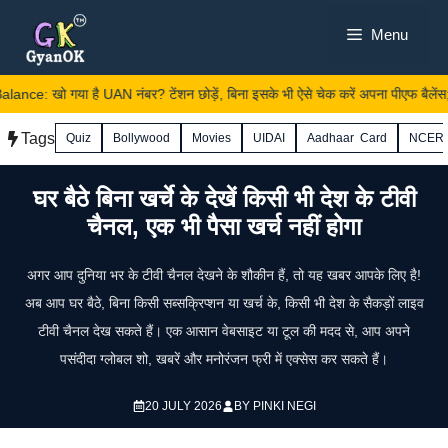
Skip
Menu
to
content
e: खो गया है UAN नंबर? टेंशन छोड़ें, बिना इसके भी ऐसे चेक करें अपना पीएफ बैलेंस; 
Tags
Quiz
Bollywood
Movies
UIDAI
Aadhaar Card
NCER
घर बैठे बिना खर्चे के देखें किसी भी देश के टीवी
चैनल, एक भी पैसा खर्च नहीं होगा
अगर आप दुनिया भर के टीवी चैनल देखने के शौकीन हैं, तो यह खबर आपके लिए है!
अब आप घर बैठे, बिना किसी सब्सक्रिप्शन या खर्च के, किसी भी देश के सैकड़ों लाइव
टीवी चैनल देख सकते हैं। एक आसान वेबसाइट या टूल की मदद से, आप अपने
पसंदीदा ग्लोबल शो, खबरें और मनोरंजन फ्री में एक्सेस कर सकते हैं।
20 JULY 2026
BY
PINKI NEGI