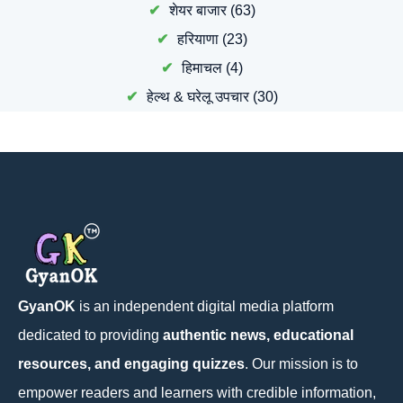
शेयर बाजार
(63)
हरियाणा
(23)
हिमाचल
(4)
हेल्थ & घरेलू उपचार
(30)
GyanOK
is an independent digital media platform
dedicated to providing
authentic news, educational
resources, and engaging quizzes
. Our mission is to
empower readers and learners with credible information,