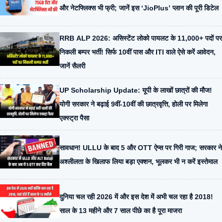
और नेटफ्लिक्स भी फ्री; जानें इस ‘JioPlus’ प्लान की पूरी डिटेल
RRB ALP 2026: असिस्टेंट लोको पायलट के 11,000+ पदों पर
निकली बम्पर भर्ती! सिर्फ 10वीं पास और ITI वाले ऐसे करें आवेदन,
जानें सैलरी
UP Scholarship Update: यूपी के लाखों छात्रों की मौज!
योगी सरकार ने बढ़ाई 9वीं-10वीं की छात्रवृत्ति, होली पर मिलेगा
एक्स्ट्रा पैसा
सावधान! ULLU के बाद 5 और OTT ऐप्स पर गिरी गाज; सरकार ने
अश्लीलता के खिलाफ लिया बड़ा एक्शन, भूलकर भी न करें इस्तेमाल
दुनिया चल रही 2026 में और इस देश में अभी चल रहा है 2018!
साल के 13 महीने और 7 साल पीछे का है पूरा माजरा