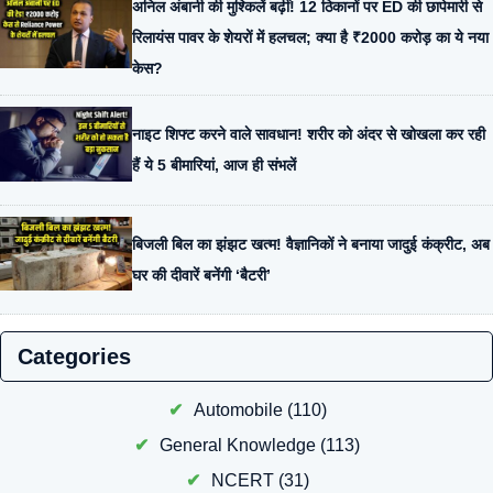
अनिल अंबानी की मुश्किलें बढ़ीं! 12 ठिकानों पर ED की छापेमारी से
रिलायंस पावर के शेयरों में हलचल; क्या है ₹2000 करोड़ का ये नया
केस?
नाइट शिफ्ट करने वाले सावधान! शरीर को अंदर से खोखला कर रही
हैं ये 5 बीमारियां, आज ही संभलें
बिजली बिल का झंझट खत्म! वैज्ञानिकों ने बनाया जादुई कंक्रीट, अब
घर की दीवारें बनेंगी ‘बैटरी’
Categories
Automobile
(110)
General Knowledge
(113)
NCERT
(31)