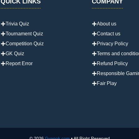
QUICK LINKS
COMPANY
Trivia Quiz
About us
Tournament Quiz
Contact us
Competition Quiz
Privacy Policy
GK Quiz
Terms and conditio
Report Error
Refund Policy
Responsible Gami
Fair Play
© 2026
Gyanok.com
• All Right Reserved