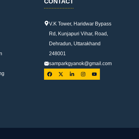
CONTACT
V.K Tower, Haridwar Bypass
Rd, Kunjapuri Vihar, Road,
Dehradun, Uttarakhand
n
248001
samparkgyanok@gmail.com
ng