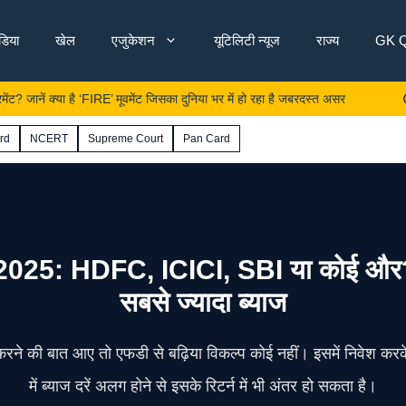
ंडिया
खेल
एजुकेशन
यूटिलिटी न्यूज
राज्य
GK Q
ं क्या है ‘FIRE’ मूवमेंट जिसका दुनिया भर में हो रहा है जबरदस्त असर
अब कोई न
rd
NCERT
Supreme Court
Pan Card
 HDFC, ICICI, SBI या कोई और? जाने
सबसे ज्यादा ब्याज
करने की बात आए तो एफडी से बढ़िया विकल्प कोई नहीं। इसमें निवेश करके आ
में ब्याज दरें अलग होने से इसके रिटर्न में भी अंतर हो सकता है।