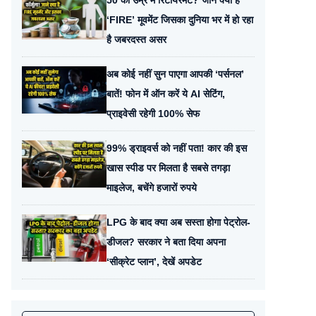
50 की उम्र में रिटायरमेंट? जानें क्या है
‘FIRE’ मूवमेंट जिसका दुनिया भर में हो रहा
है जबरदस्त असर
अब कोई नहीं सुन पाएगा आपकी ‘पर्सनल’
बातें! फोन में ऑन करें ये AI सेटिंग,
प्राइवेसी रहेगी 100% सेफ
99% ड्राइवर्स को नहीं पता! कार की इस
खास स्पीड पर मिलता है सबसे तगड़ा
माइलेज, बचेंगे हजारों रुपये
LPG के बाद क्या अब सस्ता होगा पेट्रोल-
डीजल? सरकार ने बता दिया अपना
‘सीक्रेट प्लान’, देखें अपडेट