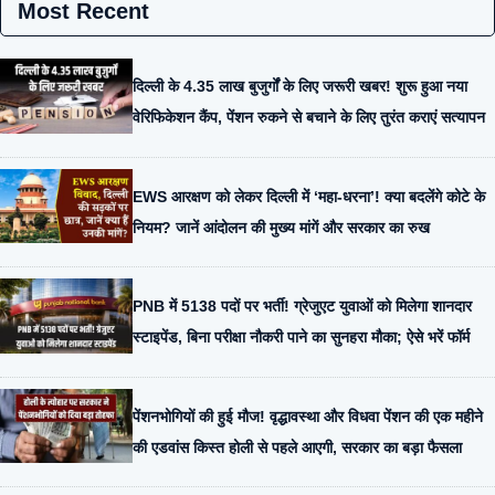
Most Recent
दिल्ली के 4.35 लाख बुजुर्गों के लिए जरूरी खबर! शुरू हुआ नया
वेरिफिकेशन कैंप, पेंशन रुकने से बचाने के लिए तुरंत कराएं सत्यापन
EWS आरक्षण को लेकर दिल्ली में ‘महा-धरना’! क्या बदलेंगे कोटे के
नियम? जानें आंदोलन की मुख्य मांगें और सरकार का रुख
PNB में 5138 पदों पर भर्ती! ग्रेजुएट युवाओं को मिलेगा शानदार
स्टाइपेंड, बिना परीक्षा नौकरी पाने का सुनहरा मौका; ऐसे भरें फॉर्म
पेंशनभोगियों की हुई मौज! वृद्धावस्था और विधवा पेंशन की एक महीने
की एडवांस किस्त होली से पहले आएगी, सरकार का बड़ा फैसला