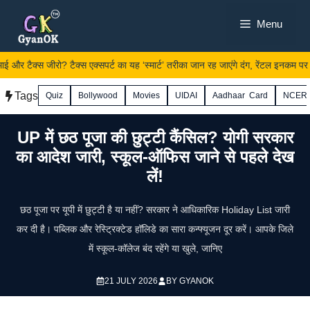
Skip
Menu
to
content
 टैक्स जीरो? टैक्स एक्सपर्ट का यह ‘स्मार्ट’ तरीका जान रह जाएंगे दंग, रेंटल इनकम पर ऐस
Tags
Quiz
Bollywood
Movies
UIDAI
Aadhaar Card
NCER
UP में छठ पूजा की छुट्टी कैंसिल? योगी सरकार
का आदेश जारी, स्कूल-ऑफिस जाने से पहले देख
लें!
छठ पूजा पर यूपी में छुट्टी है या नहीं? सरकार ने आधिकारिक Holiday List जारी
कर दी है। पब्लिक और रेस्ट्रिक्टेड हॉलिडे का सारा कन्फ्यूजन दूर करें। आपके जिले
में स्कूल-कॉलेज बंद रहेंगे या खुले, जानिए
21 JULY 2026
BY
GYANOK