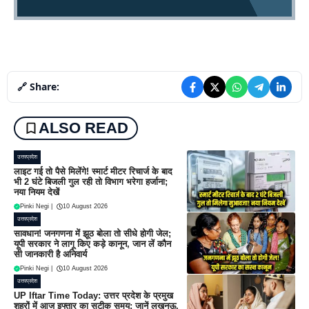
🔗 Share:
ALSO READ
उत्तरप्रदेश
लाइट गई तो पैसे मिलेंगे! स्मार्ट मीटर रिचार्ज के बाद
भी 2 घंटे बिजली गुल रही तो विभाग भरेगा हर्जाना;
नया नियम देखें
Pinki Negi
|
10 August 2026
उत्तरप्रदेश
सावधान! जनगणना में झूठ बोला तो सीधे होगी जेल;
यूपी सरकार ने लागू किए कड़े कानून, जान लें कौन
सी जानकारी है अनिवार्य
Pinki Negi
|
10 August 2026
उत्तरप्रदेश
UP Iftar Time Today: उत्तर प्रदेश के प्रमुख
शहरों में आज इफ्तार का सटीक समय; जानें लखनऊ,