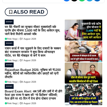
ALSO READ
राजस्थान
घर बैठे नौकरी का सुनहरा मौका! मुख्यमंत्री वर्क
फ्रॉम होम योजना 3,600 पदों के लिए आवेदन शुरू,
जानें कैसे मिलेगी आपको जॉब
Pinki Negi
|
7 August 2026
राजस्थान
राशन कार्ड में नाम जुड़वाने के लिए दफ्तरों के चक्कर
बंद! राजस्थान सरकार ने शुरू किया ऑनलाइन
पोर्टल, घर बैठे मोबाइल से करें ये काम
Pinki Negi
|
7 August 2026
राजस्थान
Rajasthan Budget 2026: मुखिया को ₹1200
महीना, बेटियों को स्कॉलरशिप और छात्रों को फ्री
लैपटॉप
Pinki Negi
|
6 August 2026
राजस्थान
Board Exam Alert: अब 5वीं और 8वीं में भी होंगे
फेल! इस राज्य ने खत्म की ‘नो डिटेंशन’ पॉलिसी;
फेल होने पर 45 दिन में देना होगा दोबारा एग्जाम
Pinki Negi
|
5 August 2026