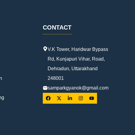
CONTACT
V.K Tower, Haridwar Bypass
Rd, Kunjapuri Vihar, Road,
Dehradun, Uttarakhand
n
248001
samparkgyanok@gmail.com
ng