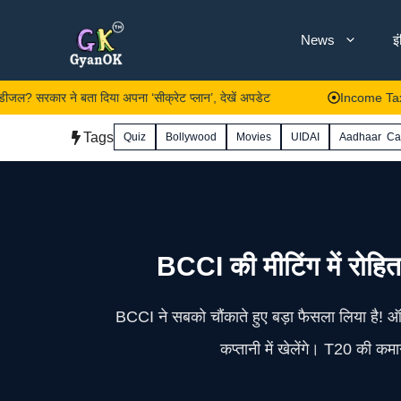
Skip
News
इ
to
content
र ने बता दिया अपना ‘सीक्रेट प्लान’, देखें अपडेट
Income Tax: 1 अप्रैल से
Tags
Quiz
Bollywood
Movies
UIDAI
Aadhaar Ca
BCCI की मीटिंग में रोहित 
BCCI ने सबको चौंकाते हुए बड़ा फैसला लिया है! ऑ
कप्तानी में खेलेंगे। T20 की कम