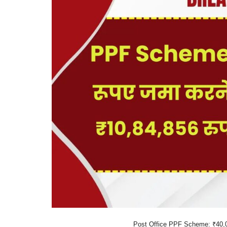
Post Office PPF Scheme: ₹40,000 र