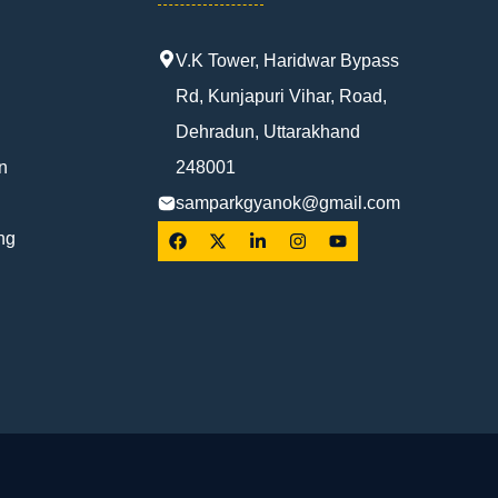
V.K Tower, Haridwar Bypass
Rd, Kunjapuri Vihar, Road,
Dehradun, Uttarakhand
n
248001
samparkgyanok@gmail.com
ng