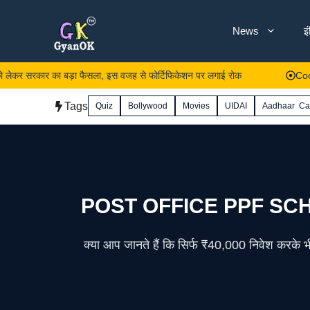
Skip
News
इ
to
content
र का बड़ा फैसला, इस वजह से फोर्टिफिकेशन पर लगाई रोक
Cooking Oil P
Tags
Quiz
Bollywood
Movies
UIDAI
Aadhaar Ca
POST OFFICE PPF SCHEME: 
क्या आप जानते हैं कि सिर्फ ₹40,000 निवेश करके भ