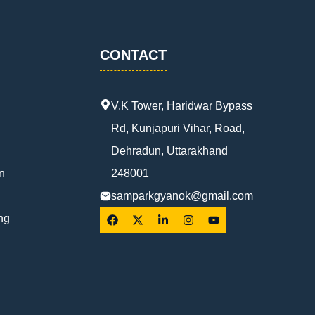
CONTACT
V.K Tower, Haridwar Bypass
Rd, Kunjapuri Vihar, Road,
Dehradun, Uttarakhand
n
248001
samparkgyanok@gmail.com
ng