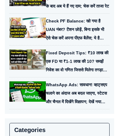
के बाद अब ये हैं नए दाम; चेक करें ताजा रेट
Check PF Balance: खो गया है
UAN नंबर? टेंशन छोड़ें, बिना इसके भी
ऐसे चेक करें अपना पीएफ बैलेंस; ये है
आसान तरीका
Fixed Deposit Tips: ₹10 लाख की
एक FD या ₹1-1 लाख की 10? समझें
निवेश का वो गणित जिससे मिलेगा तगड़ा
मुनाफा
WhatsApp Ads: सावधान! व्हाट्सएप
चलाने का अंदाज अब बदल जाएगा, स्टेटस
और चैनल में दिखेंगे विज्ञापन; देखें नया
अपडेट
Categories