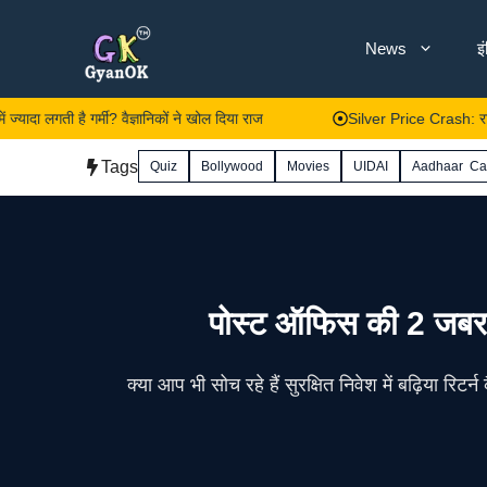
Skip
News
इ
to
content
ी है गर्मी? वैज्ञानिकों ने खोल दिया राज
Silver Price Crash: रातों-रात औंधे 
Tags
Quiz
Bollywood
Movies
UIDAI
Aadhaar Ca
पोस्ट ऑफिस की 2 जबरदस्
क्या आप भी सोच रहे हैं सुरक्षित निवेश में बढ़िया 