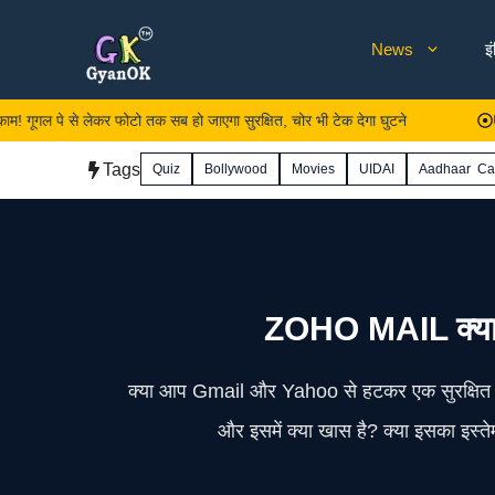
Skip
News
इ
to
content
 पे से लेकर फोटो तक सब हो जाएगा सुरक्षित, चोर भी टेक देगा घुटने
UK Board 
Tags
Quiz
Bollywood
Movies
UIDAI
Aadhaar Ca
ZOHO MAIL क्या है
क्या आप Gmail और Yahoo से हटकर एक सुरक्षित और 
और इसमें क्या खास है? क्या इसका इस्