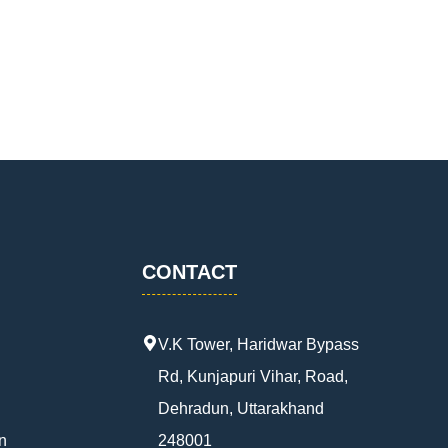
CONTACT
V.K Tower, Haridwar Bypass
Rd, Kunjapuri Vihar, Road,
Dehradun, Uttarakhand
n
248001