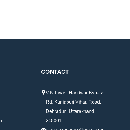
CONTACT
V.K Tower, Haridwar Bypass
Rd, Kunjapuri Vihar, Road,
Dehradun, Uttarakhand
n
248001
samparkgyanok@gmail.com