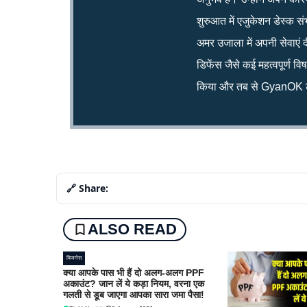
शुरुआत में एजुकेशन डेस्क सं
अमर उजाला में अपनी सेवाएं द
डिफेंस जैसे कई महत्वपूर्ण व
किया और तब से GyanOK टी
🔗 Share:
ALSO READ
बिजनेस
क्या आपके पास भी हैं दो अलग-अलग PPF
अकाउंट? जान लें ये कड़ा नियम, वरना एक
गलती से डूब जाएगा आपका सारा जमा पैसा!