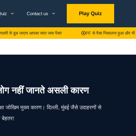
Play Quiz
uiz
Contact us
 जाएगा आपका सारा जमा पैसा!
PF से पैसा निकालना हुआ और भी आसान! EPFO ने
% लोग नहीं जानते असली कारण
्षा जोखिम मुख्य कारण। दिल्ली, मुंबई जैसे उदाहरणों से
ी बेहतर!