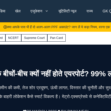
ंडिया
खेल
एजुकेशन
यूटिलिटी न्यूज
राज्य
GK Q
आपके पास भी हैं दो अलग-अलग PPF अकाउंट? जान लें ये कड़ा नियम, वरना एक गलती से डूब
rd
NCERT
Supreme Court
Pan Card
 बीचों-बीच क्यों नहीं होते एयरपोर्ट? 99
? जमीन की कमी, तेज शोर प्रदूषण, ऊंची लागत, विस्तार की चुनौती और सुरक
ि बाहरी लोकेशन कैसे स्मार्ट विकल्प है। मेट्रो-एक्सप्रेसवे से कनेक्टिविट