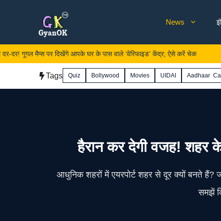
Skip
News
इ
to
content
मैप्स पर दिखेंगे आपके घर के पास वाले ‘वेरिफाइड’ केंद्र; ऐसे करें चेक
क्या 
Tags
Quiz
Bollywood
Movies
UIDAI
Aadhaar Ca
हैरान कर देगी वजह! शहर के
आधुनिक शहरों में एयरपोर्ट शहर से दूर क्यों बनते हैं
समझें क