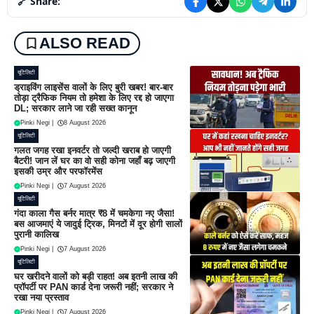
🔗 Share:
ALSO READ
यूटिलिटी
ड्राइविंग लाइसेंस वालों के लिए बुरी खबर! बार-बार
तोड़ा ट्रैफिक नियम तो हमेशा के लिए रद्द हो जाएगा
DL; सरकार लाने जा रही सख्त कानून
Pinki Negi
|
8 August 2026
यूटिलिटी
गलत जगह रखा इनवर्टर तो जल्दी खराब हो जाएगी
बैटरी! जान लें घर का वो सही कोना जहाँ बढ़ जाएगी
इसकी उम्र और परफॉरमेंस
Pinki Negi
|
7 August 2026
यूटिलिटी
गंदा काला गैस बर्नर मात्र ₹8 में चमकेगा नए जैसा!
बस आजमाएं ये जादुई ट्रिक, मिनटों में दूर होगी सालों
पुरानी कालिख
Pinki Negi
|
7 August 2026
यूटिलिटी
घर खरीदने वालों को बड़ी राहत! अब इतनी लाख की
प्रॉपर्टी पर PAN कार्ड देना जरूरी नहीं; सरकार ने
रखा नया प्रस्ताव
Pinki Negi
|
7 August 2026