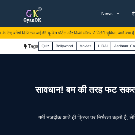
Skip
News
इ
to
content
 डिजिटल आईडी! यू-विन पोर्टल और डिजी लॉकर से मिलेगी सुविधा; जानें क्या है योजना
Tags
Quiz
Bollywood
Movies
UIDAI
Aadhaar Ca
सावधान! बम की तरह फट सकता है
गर्मी नजदीक आते ही फ्रिज पर निर्भरता बढ़ती है, 