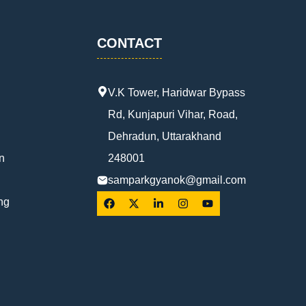
CONTACT
V.K Tower, Haridwar Bypass
Rd, Kunjapuri Vihar, Road,
Dehradun, Uttarakhand
n
248001
samparkgyanok@gmail.com
ng