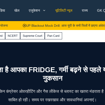
ंडिया
खेल
एजुकेशन
यूटिलिटी न्यूज
राज्य
GK Q
UP Blackout Mock Drill: आज यूपी के सभी जिलों में छाएगा अंधेरा और बजेगा साय
rd
NCERT
Supreme Court
Pan Card
 आपका FRIDGE, गर्मी बढ़ने से पहले याद र
नुकसान
लेकिन कंप्रेसर ओवरहीटिंग और गैस लीकेज से ब्लास्ट का खतरा मंडराता ह
साबित हो रही। समय पर रखरखाव और सावधानियां अपनाएं।