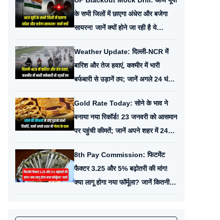
UP Blackout Mock Drill: आज यूपी
के सभी जिलों में छाएगा अंधेरा और बजेगा
सायरन! जानें क्यों होने जा रही है ये
‘ब्लैकआउट’ मॉकड्रिल
Weather Update: दिल्ली-NCR में
बारिश और तेज हवाएं, कश्मीर में भारी
बर्फबारी से उड़ानें ठप; जानें अगले 24 घंटों
का मौसम हाल।
Gold Rate Today: सोने के भाव ने
बनाया नया रिकॉर्ड! 23 जनवरी को आसमान
पर पहुंची कीमतें; जानें अपने शहर में 24k
और 22k गोल्ड के दाम
8th Pay Commission: फिटमेंट
फैक्टर 3.25 और 5% बढ़ोतरी की मांग!
क्या लागू होगा नया फॉर्मूला? जानें कितनी
बढ़ जाएगी आपकी सैलरी।