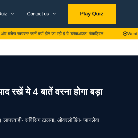
Play Quiz
uiz
Contact us
रन! जानें क्यों होने जा रही है ये ‘ब्लैकआउट’ मॉकड्रिल
Weather Update: द
खें ये 4 बातें वरना होगा बड़ा
ै। लापरवाही- सर्विसिंग टालना, ओवरलोडिंग- जानलेवा