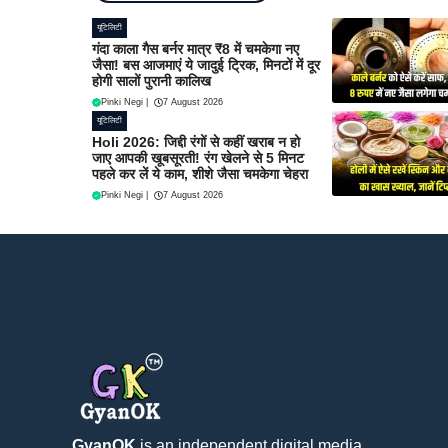
यूटिलिटी
गंदा काला गैस बर्नर मात्र ₹8 में चमकेगा नए
जैसा! बस आजमाएं ये जादुई ट्रिक, मिनटों में दूर
होगी सालों पुरानी कालिख
Pinki Negi
|
7 August 2026
यूटिलिटी
Holi 2026: जिद्दी रंगों से कहीं खराब न हो
जाए आपकी खूबसूरती! रंग खेलने से 5 मिनट
पहले कर लें ये काम, शीशे जैसा चमकेगा चेहरा
Pinki Negi
|
7 August 2026
GyanOK
is an independent digital media