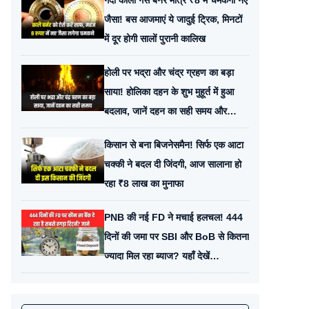
गंदा काला गैस बर्नर मात्र ₹8 में चमकेगा नए
जैसा! बस आजमाएं ये जादुई ट्रिक, मिनटों
में दूर होगी सालों पुरानी कालिख
होली पर भद्रा और चंद्र ग्रहण का बड़ा
साया! होलिका दहन के शुभ मुहूर्त में हुआ
बदलाव, जानें दहन का सही समय और
सावधानी
किसान से बना बिजनेसमैन! सिर्फ एक आटा
चक्की ने बदल दी जिंदगी, आज सालाना हो
रहा ₹8 लाख का मुनाफा
PNB की नई FD ने मचाई हलचल! 444
दिनों की जमा पर SBI और BoB से कितना
ज्यादा मिल रहा ब्याज? यहाँ देखें
कैलकुलेशन