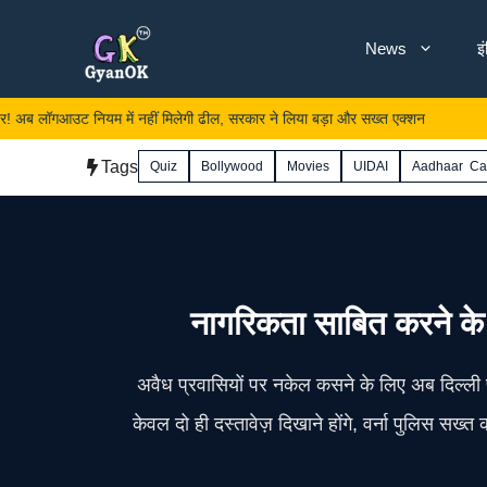
Skip
News
इ
to
content
गआउट नियम में नहीं मिलेगी ढील, सरकार ने लिया बड़ा और सख्त एक्शन
गंदा क
Tags
Quiz
Bollywood
Movies
UIDAI
Aadhaar Ca
नागरिकता साबित करने के ल
अवैध प्रवासियों पर नकेल कसने के लिए अब दिल्ली
केवल दो ही दस्तावेज़ दिखाने होंगे, वर्ना पुलिस सख्त