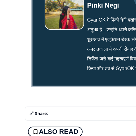
Pinki Negi
GyanOK में पिंकी नेगी बतौर न्य
अनुभव है। उन्होंने अपने क
शुरुआत में एजुकेशन डेस्क सं
अमर उजाला में अपनी सेवाएं द
डिफेंस जैसे कई महत्वपूर्ण व
किया और तब से GyanOK टी
🔗 Share:
ALSO READ