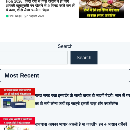
Holi 2026: जिद्दी रंगों से कहीं खराब न हो जाए
आपकी खूबसूरती! रंग खेलने से 5 मिनट पहले कर लें
ये काम, शीशे जैसा चमकेगा चेहरा
Pinki Negi
|
7 August 2026
Search
Search
Most Recent
गलत जगह रखा इनवर्टर तो जल्दी खराब हो जाएगी बैटरी! जान लें घर
का वो सही कोना जहाँ बढ़ जाएगी इसकी उम्र और परफॉरमेंस
सावधान! आपका आधार असली है या नकली? इन 4 आसान तरीकों