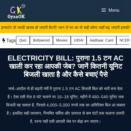
Skip
Menu
to
content
्टर तो जल्दी खराब हो जाएगी बैटरी! जान लें घर का वो सही कोना जहाँ बढ़ जाएगी इसकी उम
Tags
Quiz
Bollywood
Movies
UIDAI
Aadhaar Card
NCER
ELECTRICITY BILL: पुराना 1.5 टन AC
खाली कर रहा आपकी जेब? जानें कितनी यूनिट
बिजली खाता है और कैसे बचाएं पैसे
मार्च–अप्रैल से ही बढ़ती गर्मी में पुराना 1.5 टन AC बिजली बिल को भारी बना देता
है। ऐसा एसी रोज़ 8 घंटे चलाने पर 16–18 यूनिट, महीने में 480–540 यूनिट तक
बिजली खा सकता है, जिससे 4,000–5,000 रुपये तक का अतिरिक्त बिल आ सकता
है। इसलिए सही तापमान, नियमित सर्विस और ज़रूरत से कम घंटों तक चलाना ज़रूरी
है, वरना यही एसी आपकी जेब पर बोझ बन जाएगा।