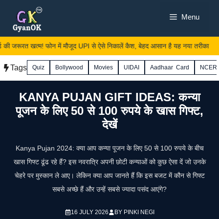
Skip
Menu
to
content
 जरूरत खत्म! फोन में मौजूद UPI से ऐसे निकालें कैश, बेहद आसान है यह नया तरीका
Tags
Quiz
Bollywood
Movies
UIDAI
Aadhaar Card
NCER
KANYA PUJAN GIFT IDEAS: कन्या
पूजन के लिए 50 से 100 रुपये के खास गिफ्ट,
देखें
Kanya Pujan 2024: क्या आप कन्या पूजन के लिए 50 से 100 रुपये के बीच
खास गिफ्ट ढूंढ रहे हैं? इस नवरात्रि अपनी छोटी कन्याओं को कुछ ऐसा दें जो उनके
चेहरे पर मुस्कान ले आए। लेकिन क्या आप जानते हैं कि इस बजट में कौन से गिफ्ट
सबसे अच्छे हैं और उन्हें सबसे ज्यादा पसंद आएंगे?
16 JULY 2026
BY
PINKI NEGI