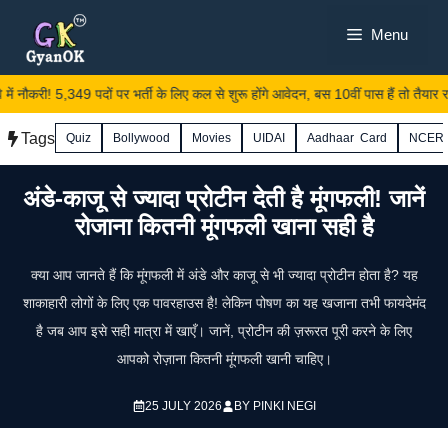
Skip
Menu
to
content
 में नौकरी! 5,349 पदों पर भर्ती के लिए कल से शुरू होंगे आवेदन, बस 10वीं पास हैं तो तैयार रखें 
Tags
Quiz
Bollywood
Movies
UIDAI
Aadhaar Card
NCER
अंडे-काजू से ज्यादा प्रोटीन देती है मूंगफली! जानें
रोजाना कितनी मूंगफली खाना सही है
क्या आप जानते हैं कि मूंगफली में अंडे और काजू से भी ज्यादा प्रोटीन होता है? यह
शाकाहारी लोगों के लिए एक पावरहाउस है! लेकिन पोषण का यह खजाना तभी फायदेमंद
है जब आप इसे सही मात्रा में खाएँ। जानें, प्रोटीन की ज़रूरत पूरी करने के लिए
आपको रोज़ाना कितनी मूंगफली खानी चाहिए।
25 JULY 2026
BY
PINKI NEGI