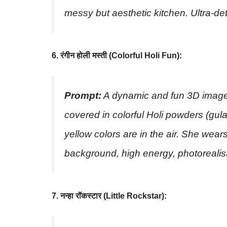
messy but aesthetic kitchen. Ultra-deta
6. रंगीन होली मस्ती (Colorful Holi Fun):
Prompt:
A dynamic and fun 3D image c
covered in colorful Holi powders (gula
yellow colors are in the air. She wears
background, high energy, photorealist
7. नन्हा रॉकस्टार (Little Rockstar):