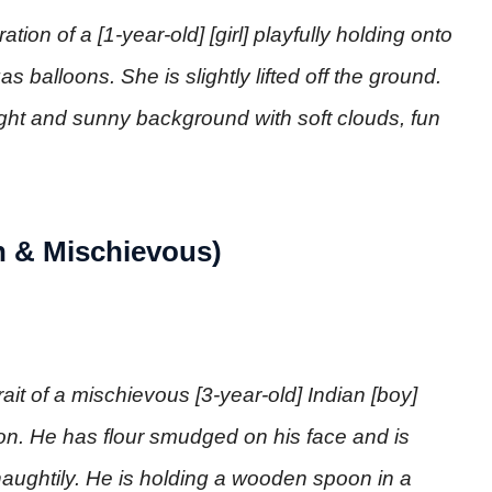
ation of a [1-year-old] [girl] playfully holding onto
as balloons. She is slightly lifted off the ground.
right and sunny background with soft clouds, fun
(Fun & Mischievous)
ait of a mischievous [3-year-old] Indian [boy]
on. He has flour smudged on his face and is
naughtily. He is holding a wooden spoon in a