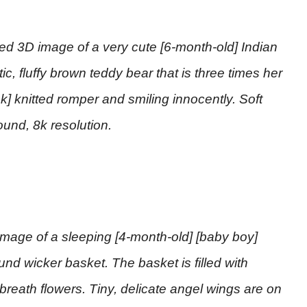
led 3D image of a very cute [6-month-old] Indian
ntic, fluffy brown teddy bear that is three times her
nk] knitted romper and smiling innocently. Soft
und, 8k resolution.
image of a sleeping [4-month-old] [baby boy]
und wicker basket. The basket is filled with
 breath flowers. Tiny, delicate angel wings are on