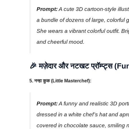
Prompt:
A cute 3D cartoon-style illustr
a bundle of dozens of large, colorful g
She wears a vibrant colorful outfit. B
and cheerful mood.
🎉 मज़ेदार और नटखट प्रॉम्प्ट्स 
5. नन्हा कुक (Little Masterchef):
Prompt:
A funny and realistic 3D portr
dressed in a white chef’s hat and apr
covered in chocolate sauce, smiling 