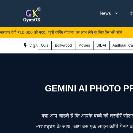
Skip
News
इ
to
content
 ₹10,000 की मदद, ‘फ्री बोरिंग योजना’ का लाभ लेने के लिए ऐसे भरें फॉर्म
UP 
Tags
Quiz
Bollywood
Movies
UIDAI
Aadhaar Ca
GEMINI AI PHOTO PROM
क्या आप चाहते हैं कि आपके बच्चे की तस्वीरें
Prompts के साथ, आप बस एक लाइन कॉपी-पेस्ट करके,