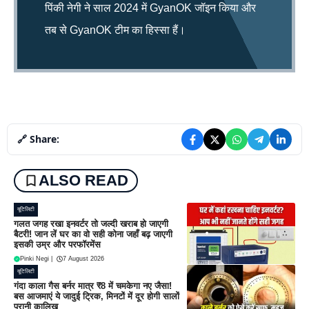
पिंकी नेगी ने साल 2024 में GyanOK जॉइन किया और
तब से GyanOK टीम का हिस्सा हैं।
🔗 Share:
ALSO READ
यूटिलिटी
गलत जगह रखा इनवर्टर तो जल्दी खराब हो जाएगी
बैटरी! जान लें घर का वो सही कोना जहाँ बढ़ जाएगी
इसकी उम्र और परफॉरमेंस
Pinki Negi
|
7 August 2026
यूटिलिटी
गंदा काला गैस बर्नर मात्र ₹8 में चमकेगा नए जैसा!
बस आजमाएं ये जादुई ट्रिक, मिनटों में दूर होगी सालों
पुरानी कालिख