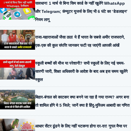
सावधान! 1 मार्च से बिना सिम कार्ड के नहीं खुलेंगे WhatsApp
और Telegram; कंप्यूटर यूजर्स के लिए भी 6 घंटे का ‘डेडलाइन’
नियम लागू
राजा-महाराजाओं जैसा ठाठ! ये हैं भारत के सबसे अमीर राजघराने,
एक-एक की कुल संपत्ति जानकर फटी रह जाएंगी आपकी आंखें
स्कूली बच्चों की मौज या परेशानी? सभी स्कूलों के लिए नई समय-
सारणी जारी, शिक्षा अधिकारी के आदेश के बाद अब इस समय खुलेंगे
स्कूल
बिहार-बंगाल को काटकर क्या बनने जा रहा है नया राज्य? अगर बना
तो शामिल होंगे ये 5 जिले; जानें क्या है हिंदू-मुस्लिम आबादी का गणित
आधार सेंटर ढूंढने के लिए नहीं भटकना होगा दर-दर! गूगल मैप्स पर