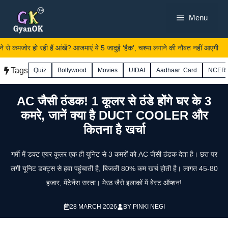
Skip
Menu
to
content
े से कमजोर हो रही हैं आंखें? आजमाएं ये 5 जादुई ‘हैक’, चश्मा लगाने की नौबत नहीं आएगी
Tags
Quiz
Bollywood
Movies
UIDAI
Aadhaar Card
NCER
AC जैसी ठंडक! 1 कूलर से ठंडे होंगे घर के 3
कमरे, जानें क्या है DUCT COOLER और
कितना है खर्चा
गर्मी में डक्ट एयर कूलर एक ही यूनिट से 3 कमरों को AC जैसी ठंडक देता है। छत पर
लगी यूनिट डक्ट्स से हवा पहुंचाती है, बिजली 80% कम खर्च होती है। लागत 45-80
हजार, मेंटेनेंस सस्ता। मेरठ जैसे इलाकों में बेस्ट ऑप्शन!
28 MARCH 2026
BY
PINKI NEGI