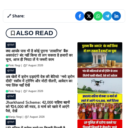
🔗 Share:
ALSO READ
यूटिलिटी
क्या आपके पास भी है कोई पुराना ‘लावारिस’ बैंक
अकाउंट? बंद नहीं किया तो लग सकता है हजारों का
चूना, आज ही निपटा लें ये जरूरी काम
Pinki Negi
|
7 August 2026
यूटिलिटी
अब खेतों में ड्रोन उड़ाएंगी देश की बेटियां! ‘नमो ड्रोन
दीदी’ स्कीम में ट्रेनिंग और मोटी सैलरी, आवेदन का
नया लिंक यहाँ देखें
Pinki Negi
|
7 August 2026
यूटिलिटी
Jharkhand Scheme: 42,000 सहिया बहनों
को ₹24,000 की मदद, 8 मार्च को खाते में आएंगे
पैसे, देखें
Manju Negi
|
7 August 2026
यूटिलिटी