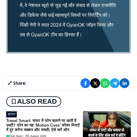
में, वे नेशनल ब्यूरो से जुड़ गईं और संसद से लेकर राजनीति
और डिफेंस जैसे कई महत्वपूर्ण विषयों पर रिपोर्टिंग की।
पिंकी नेगी ने साल 2024 में GyanOK जॉइन किया और
तब से GyanOK टीम का हिस्सा हैं।
🔗 Share:
ALSO READ
यूटिलिटी
Travel Smart: सफर में फोन चलाने पर आती है
उल्टी? फोन का यह ‘Motion Cues’ फीचर मिनटों
में दूर करेगा चक्कर और मतली; ऐसे करें ऑन
Pinki Negi
|
5 August 2026