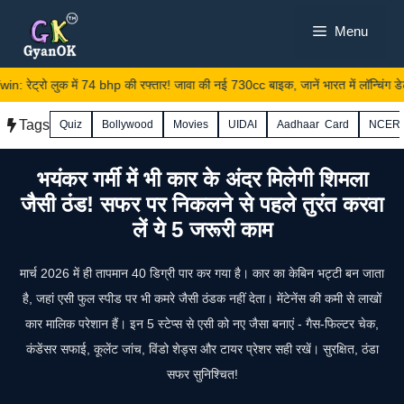
Skip
Menu
to
content
रेट्रो लुक में 74 bhp की रफ्तार! जावा की नई 730cc बाइक, जानें भारत में लॉन्चिंग डेट
Tags
Quiz
Bollywood
Movies
UIDAI
Aadhaar Card
NCER
भयंकर गर्मी में भी कार के अंदर मिलेगी शिमला
जैसी ठंड! सफर पर निकलने से पहले तुरंत करवा
लें ये 5 जरूरी काम
मार्च 2026 में ही तापमान 40 डिग्री पार कर गया है। कार का केबिन भट्टी बन जाता
है, जहां एसी फुल स्पीड पर भी कमरे जैसी ठंडक नहीं देता। मेंटेनेंस की कमी से लाखों
कार मालिक परेशान हैं। इन 5 स्टेप्स से एसी को नए जैसा बनाएं - गैस-फिल्टर चेक,
कंडेंसर सफाई, कूलेंट जांच, विंडो शेड्स और टायर प्रेशर सही रखें। सुरक्षित, ठंडा
सफर सुनिश्चित!