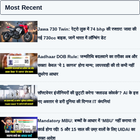
Most Recent
Jawa 730 Twin: रेट्रो लुक में 74 bhp की रफ्तार! जावा की
नई 730cc बाइक, जानें भारत में लॉन्चिंग डेट
Aadhaar DOB Rule: जन्मतिथि बदलवाने का तरीका अब और
सख्त! केवल ‘ये 1 कागज’ होगा मान्य; लापरवाही की तो कभी नहीं
सुधरेगा आधार
सॉफ्टवेयर इंजीनियरों की छुट्टी करेगा ‘क्लाउड कोवर्क’? AI के इस
नए अवतार से डरी दुनिया की दिग्गज IT कंपनियां
Mandatory MBU: बच्चों के आधार में ‘MBU’ नहीं कराया तो
कार्ड होगा रद्दी! 5 और 15 साल की उम्र वालों के लिए UIDAI का
सख्त आदेश