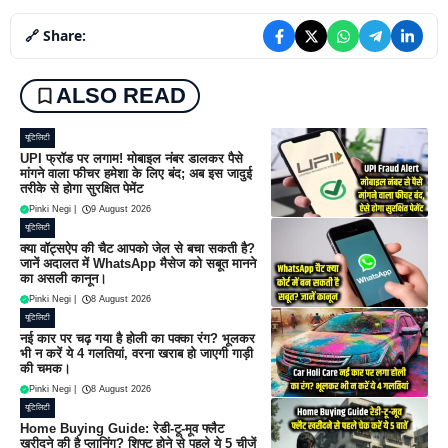
🔗 Share:
ALSO READ
यूटिलिटी
UPI फ्रॉड पर लगाम! मोबाइल नंबर डालकर पैसे
मांगने वाला फीचर हमेशा के लिए बंद; अब इस जादुई
तरीके से होगा सुरक्षित पेमेंट
Pinki Negi
|
9 August 2026
यूटिलिटी
क्या वॉट्सऐप की चैट आपको जेल से बचा सकती है?
जानें अदालत में WhatsApp मैसेज को सबूत मानने
का असली कानून।
Pinki Negi
|
8 August 2026
यूटिलिटी
नई कार पर चढ़ गया है होली का पक्का रंग? भूलकर
भी न करें ये 4 गलतियां, वरना खराब हो जाएगी गाड़ी
की चमक।
Pinki Negi
|
8 August 2026
यूटिलिटी
Home Buying Guide: रेडी-टू-मूव फ्लैट
खरीदने की है प्लानिंग? शिफ्ट होने से पहले ये 5 चीजें