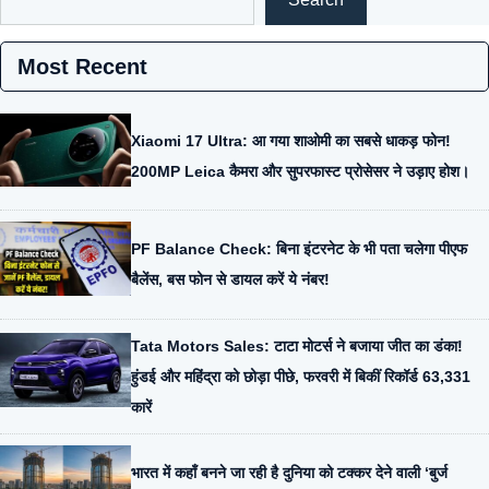
Most Recent
Xiaomi 17 Ultra: आ गया शाओमी का सबसे धाकड़ फोन!
200MP Leica कैमरा और सुपरफास्ट प्रोसेसर ने उड़ाए होश।
PF Balance Check: बिना इंटरनेट के भी पता चलेगा पीएफ
बैलेंस, बस फोन से डायल करें ये नंबर!
Tata Motors Sales: टाटा मोटर्स ने बजाया जीत का डंका!
हुंडई और महिंद्रा को छोड़ा पीछे, फरवरी में बिकीं रिकॉर्ड 63,331
कारें
भारत में कहाँ बनने जा रही है दुनिया को टक्कर देने वाली ‘बुर्ज