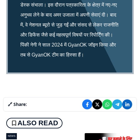
डेस्क संभाला। इस दौरान पत्रकारिता के क्षेत्र में नए-नए
अनुभव लेने के बाद अमर उजाला में अपनी सेवाएं दी। बाद
में, वे नेशनल ब्यूरो से जुड़ गईं और संसद से लेकर राजनीति
और डिफेंस जैसे कई महत्वपूर्ण विषयों पर रिपोर्टिंग की।
पिंकी नेगी ने साल 2024 में GyanOK जॉइन किया और
तब से GyanOK टीम का हिस्सा हैं।
🔗 Share:
ALSO READ
NEWS