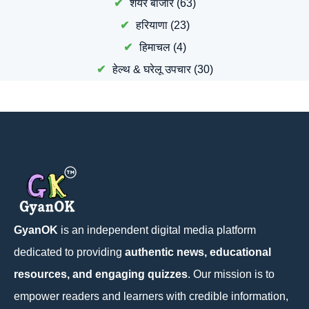
शेयर बाजार
(63)
हरियाणा
(23)
हिमाचल
(4)
हेल्थ & घरेलू उपचार
(30)
GyanOK
is an independent digital media platform
dedicated to providing
authentic news, educational
resources, and engaging quizzes
. Our mission is to
empower readers and learners with credible information,