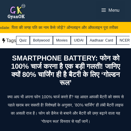
Skip
Menu
to
content
e: पिता की जगह पति का नाम कैसे जोड़ें? ऑनलाइन और ऑफलाइन पूरा तरीका
Tags
Quiz
Bollywood
Movies
UIDAI
Aadhaar Card
NCER
SMARTPHONE BATTERY: फोन को
100% चार्ज करना है एक बड़ी गलती! जानिए
क्यों 80% चार्जिंग ही है बैटरी के लिए ‘गोल्डन
रूल’
क्या आप भी अपना फोन 100% चार्ज करते हैं? यह आदत आपकी बैटरी को समय से
पहले खराब कर सकती है! विशेषज्ञों के अनुसार, '80% चार्जिंग' ही लंबी बैटरी लाइफ
का असली राज है। फोन को डैमेज से बचाने और बैटरी की उम्र बढ़ाने वाला यह
'गोल्डन रूल' विस्तार से यहाँ जानें।