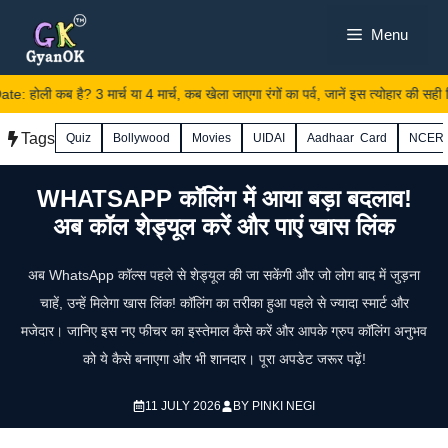
Skip
Menu
to
content
होली कब है? 3 मार्च या 4 मार्च, कब खेला जाएगा रंगों का पर्व, जानें इस त्योहार की सही ति
Tags
Quiz
Bollywood
Movies
UIDAI
Aadhaar Card
NCER
WHATSAPP कॉलिंग में आया बड़ा बदलाव!
अब कॉल शेड्यूल करें और पाएं खास लिंक
अब WhatsApp कॉल्स पहले से शेड्यूल की जा सकेंगी और जो लोग बाद में जुड़ना
चाहें, उन्हें मिलेगा खास लिंक! कॉलिंग का तरीका हुआ पहले से ज्यादा स्मार्ट और
मजेदार। जानिए इस नए फीचर का इस्तेमाल कैसे करें और आपके ग्रुप कॉलिंग अनुभव
को ये कैसे बनाएगा और भी शानदार। पूरा अपडेट जरूर पढ़ें!
11 JULY 2026
BY
PINKI NEGI