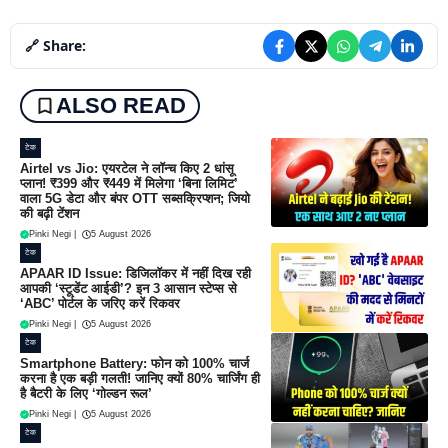
🔗 Share:
ALSO READ
टेक
Airtel vs Jio: एयरटेल ने लॉन्च किए 2 धांसू
प्लान! ₹399 और ₹449 में मिलेगा ‘बिना लिमिट’
वाला 5G डेटा और बंपर OTT सब्सक्रिप्शन; जियो
की बढ़ी टेंशन
Pinki Negi
|
5 August 2026
टेक
APAAR ID Issue: डिजिलॉकर में नहीं दिख रही
आपकी ‘स्टूडेंट आईडी’? इन 3 आसान स्टेप्स से
‘ABC’ पोर्टल के जरिए करें रिकवर
Pinki Negi
|
5 August 2026
टेक
Smartphone Battery: फोन को 100% चार्ज
करना है एक बड़ी गलती! जानिए क्यों 80% चार्जिंग ही
है बैटरी के लिए ‘गोल्डन रूल’
Pinki Negi
|
5 August 2026
टेक