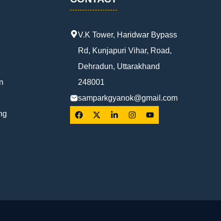
V.K Tower, Haridwar Bypass
Rd, Kunjapuri Vihar, Road,
Dehradun, Uttarakhand
n
248001
samparkgyanok@gmail.com
ng