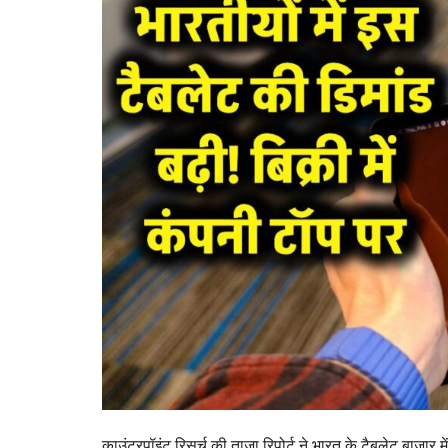
काउंटरपॉइंट रिसर्च की ताजा रिपोर्ट ने भारत के टैबलेट बाजा