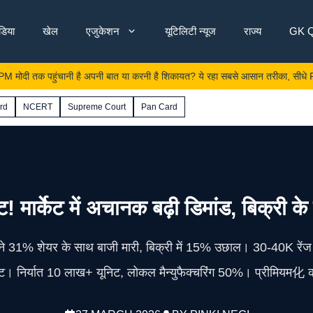
ंडिया
खेल
एजुकेशन
यूटिलिटी न्यूज
राज्य
GK Q
 पहुंचानी है अपनी बात या करनी है शिकायत? ये रहा सबसे आसान तरीका, सीधे PMO से ह
rd
NCERT
Supreme Court
Pan Card
 मार्केट में अचानक बढ़ी डिमांड, बिक्री के 
े 31% शेयर के साथ बाजी मारी, बिक्री में 15% उछाल। 30-40K रेंज में
। निर्यात 10 लाख+ यूनिट, लोकल मैन्युफैक्चरिंग 50%। प्रीमियम化 का 