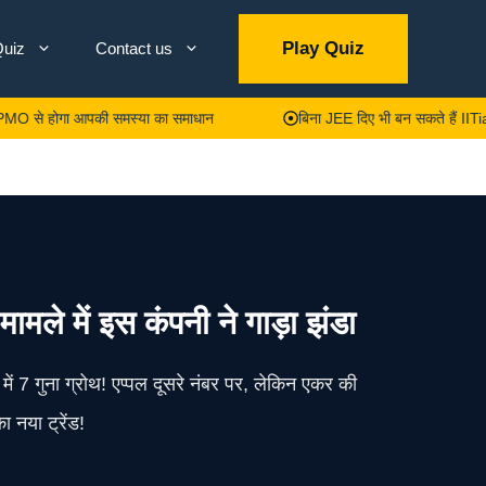
Play Quiz
uiz
Contact us
ोगा आपकी समस्या का समाधान
बिना JEE दिए भी बन सकते हैं IITian! IIT मद्रास
मामले में इस कंपनी ने गाड़ा झंडा
 7 गुना ग्रोथ! एप्पल दूसरे नंबर पर, लेकिन एकर की
नया ट्रेंड!