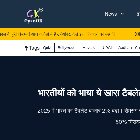
Skip
News
इ
to
content
 किस्मत! आज करोड़ों में है टर्नओवर, देखें इस ‘सिकंदर’ की कहानी
PM मोदी तक
Tags
Quiz
Bollywood
Movies
UIDAI
Aadhaar Ca
भारतीयों को भाया ये खास टैबलेट!
2025 में भारत का टैबलेट बाजार 2% बढ़ा। सैमसंग न
50% गिरावट