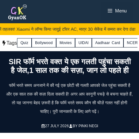
Skip
Menu
to
content
 तहलका! Xiaomi ने लॉन्च किया जादुई टॉवर AC, मात्र 30 सेकेंड में कमरा कर देगा ठंडा
Tags
Quiz
Bollywood
Movies
UIDAI
Aadhaar Card
NCER
SIR फॉर्म भरते वक्त ये एक गलती पहुंचा सकती
है जेल,1 साल तक की सज़ा, जान लो पहले ही
फॉर्म भरते समय अनजाने में की गई एक छोटी सी गलती आपको जेल पहुंचा सकती है
और एक साल तक की सज़ा दिला सकती है! अगर आप कानूनी पचड़े से बचना चाहते हैं,
तो यह जानना बेहद ज़रूरी है कि फॉर्म भरते समय कौन सी चीज़ें गलत नहीं होनी
चाहिए। पूरी जानकारी के लिए आगे पढ़ें।
27 JULY 2026
BY
PINKI NEGI