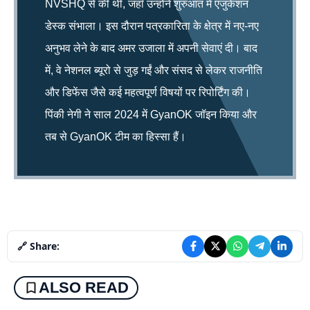
NVSHQ से की थी, जहाँ उन्होंने शुरुआत में एजुकेशन
डेस्क संभाला। इस दौरान पत्रकारिता के क्षेत्र में नए-नए
अनुभव लेने के बाद अमर उजाला में अपनी सेवाएं दी। बाद
में, वे नेशनल ब्यूरो से जुड़ गईं और संसद से लेकर राजनीति
और डिफेंस जैसे कई महत्वपूर्ण विषयों पर रिपोर्टिंग की।
पिंकी नेगी ने साल 2024 में GyanOK जॉइन किया और
तब से GyanOK टीम का हिस्सा हैं।
🔗 Share:
ALSO READ