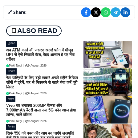
🔗 Share:
ALSO READ
यूटिलिटी
अब ATM कार्ड की जरूरत खत्म! फोन में मौजूद
UPI से ऐसे निकालें कैश, बेहद आसान है यह नया
तरीका
Pinki Negi
|
9 August 2026
NEWS
रेल यात्रियों के लिए बड़ी खबर! अगले महीने कैंसिल
रहेंगी ये ट्रेनें, घर से निकलने से पहले चेक करें पूरी
लिस्ट
Pinki Negi
|
9 August 2026
गैजेट्स
Vivo का धमाका! 200MP कैमरा और
7,000mAh बैटरी वाला नया 5G फोन आज होगा
लॉन्च, जानें कीमत
Pinki Negi
|
9 August 2026
बिजनेस
सिर्फ ₹50 की बचत और आप बन जाएंगे लखपति!
देखें ₹35 लाख का बड़ा फंड बनाने वाला जादुई