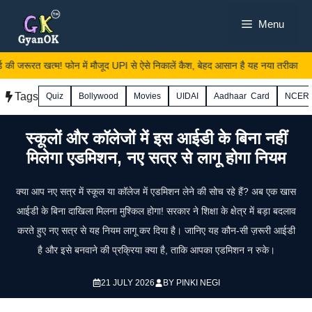
Skip
Menu
to
content
 जरूरत खत्म! फोन में मौजूद UPI से ऐसे निकालें कैश, बेहद आसान है यह नया तरीका
Tags
Quiz
Bollywood
Movies
UIDAI
Aadhaar Card
NCER
स्कूलों और कॉलेजों में इस आईडी के बिना नहीं
मिलेगा एडमिशन, नए सत्र से लागू होगा नियम
क्या आप नए सत्र में स्कूल या कॉलेज में एडमिशन लेने की सोच रहे हैं? अब एक खास
आईडी के बिना दाखिला मिलना मुश्किल होगा! सरकार ने शिक्षा के क्षेत्र में बड़ा बदलाव
करते हुए नए सत्र से यह नियम लागू कर दिया है। जानिए यह कौन-सी ज़रूरी आईडी
है और इसे बनवाने की प्रक्रिया क्या है, ताकि आपका एडमिशन न रुके।
21 JULY 2026
BY
PINKI NEGI