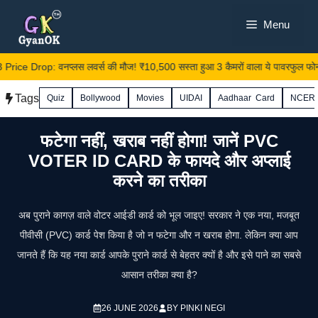
Skip
Menu
to
content
ce Drop: वनप्लस लवर्स की मौज! ₹10,500 सस्ता हुआ 3 कैमरों वाला ये पावरफुल फोन, 
Tags
Quiz
Bollywood
Movies
UIDAI
Aadhaar Card
NCER
फटेगा नहीं, खराब नहीं होगा! जानें PVC
VOTER ID CARD के फायदे और अप्लाई
करने का तरीका
अब पुराने कागज़ वाले वोटर आईडी कार्ड को भूल जाइए! सरकार ने एक नया, मजबूत
पीवीसी (PVC) कार्ड पेश किया है जो न फटेगा और न खराब होगा. लेकिन क्या आप
जानते हैं कि यह नया कार्ड आपके पुराने कार्ड से बेहतर क्यों है और इसे पाने का सबसे
आसान तरीका क्या है?
26 JUNE 2026
BY
PINKI NEGI