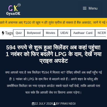
Skip
Menu
to
content
 में अचानक आए ₹100 तो खुश न हों! तुरंत फ्रीज हो सकता है बैंक अकाउंट, जानें ये नई मु
Tags
Quiz
Bollywood
Movies
UIDAI
Aadhaar Card
NCER
594 रुपये से शुरू हुआ सिलेंडर अब कहां पहुंचा!
1 नवंबर को फिर बदलेंगे LPG के दाम, देखें नया
प्राइस अपडेट
क्या आपको याद है जब सिलेंडर ₹594 में मिलता था? देखिए कीमतें अब कहाँ पहुँच गई
हैं! 1 नवंबर को LPG के दाम फिर से बदलने वाले हैं। अपने शहर के घरेलू और
कमर्शियल सिलेंडर का नया प्राइस अपडेट सबसे पहले यहाँ देखें, ताकि आपको पता
चल सके कि आपकी जेब पर कितना असर पड़ेगा।
22 JULY 2026
BY
PINKI NEGI