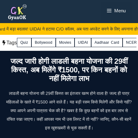
Skip
Menu
to
content
ें बड़ा बदलाव! UIDAI ने हटाया C/O कॉलम, अब पता अपडेट करने के लिए अपनाना होगा 
Tags
Quiz
Bollywood
Movies
UIDAI
Aadhaar Card
NCER
जल्द जारी होगी लाडली बहना योजना की 29वीं
किस्त, अब मिलेंगे ₹1500, पर किन बहनों को
नहीं मिलेगा लाभ
लाडली बहना योजना की 29वीं किस्त का इंतजार खत्म होने वाला है! जल्द ही पात्र
महिलाओं के खाते में ₹1500 आने वाले हैं। यह बड़ी रकम किसे मिलेगी और किसे नहीं?
क्या आपने अपनी पात्रता चेक की है? खबर है कि कुछ बहनों को इस बार लाभ से
वंचित रखा जाएगा। कहीं आपका नाम भी उस लिस्ट में तो नहीं? जानिए, कौन-सी बहनें
इस खुशखबरी से चूक सकती हैं।