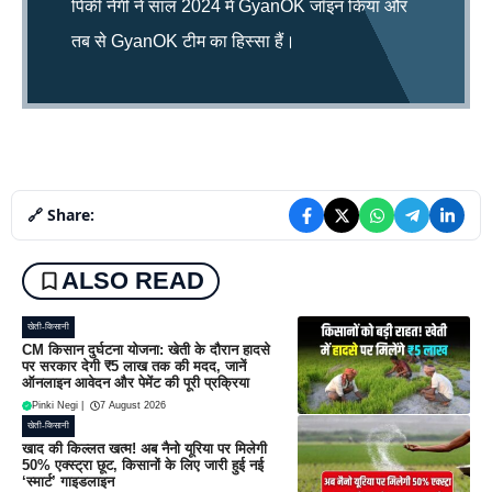
पिंकी नेगी ने साल 2024 में GyanOK जॉइन किया और
तब से GyanOK टीम का हिस्सा हैं।
🔗 Share:
ALSO READ
खेती-किसानी
CM किसान दुर्घटना योजना: खेती के दौरान हादसे
पर सरकार देगी ₹5 लाख तक की मदद, जानें
ऑनलाइन आवेदन और पेमेंट की पूरी प्रक्रिया
Pinki Negi
|
7 August 2026
खेती-किसानी
खाद की किल्लत खत्म! अब नैनो यूरिया पर मिलेगी
50% एक्स्ट्रा छूट, किसानों के लिए जारी हुई नई
‘स्मार्ट’ गाइडलाइन